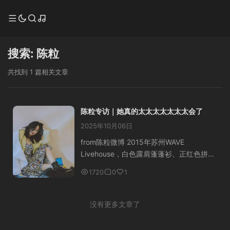
搜索: 陈粒
共找到 1 篇相关文章
陈粒专访｜她真的太太太太太太太会了
2025年10月06日
from陈粒微博 2015年苏州WAVE
Livehouse，白色露肩蓬蓬衫、正红色拼接
款半身裙，陈粒光着脚丫、抱着把吉他坐
1720
0
1
在舞台中央的高脚凳上，旁边架子放着她
手写的提词纸，远看过去，几行字像是泼
墨山...
没有更多文章了